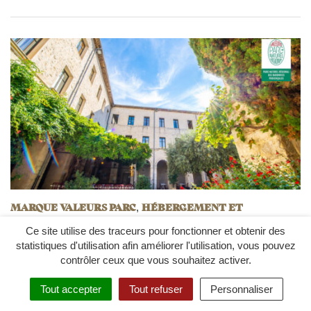
MARQUE VALEURS PARC
HÉBERGEMENT ET
,
RESTAURATION MARQUE VALEURS PARC
Ce site utilise des traceurs pour fonctionner et obtenir des
Escapade Vacances – Le Cloître des
statistiques d'utilisation afin améliorer l'utilisation, vous pouvez
contrôler ceux que vous souhaitez activer.
Dominicains
Tout accepter
Tout refuser
Personnaliser
Rue de la Cour du Roi Dauphin 26170 Buis-les-Baronnies
04 90 36 52 26