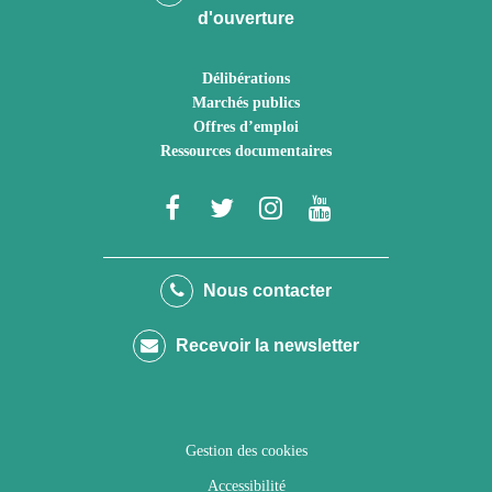
d'ouverture
Délibérations
Marchés publics
Offres d’emploi
Ressources documentaires
Lien
Lien
Lien
Lien
vers
vers
vers
vers
le
le
le
la
Nous contacter
compte
compte
compte
chaîne
Recevoir la newsletter
Facebook
Twitter
Instagram
Youtube
Gestion des cookies
Accessibilité