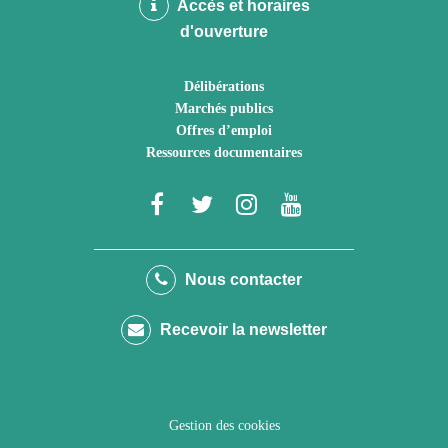
Accès et horaires
d'ouverture
Délibérations
Marchés publics
Offres d’emploi
Ressources documentaires
Lien
Lien
Lien
Lien
vers
vers
vers
vers
le
le
le
la
Nous contacter
compte
compte
compte
chaîne
Recevoir la newsletter
Facebook
Twitter
Instagram
Youtube
Gestion des cookies