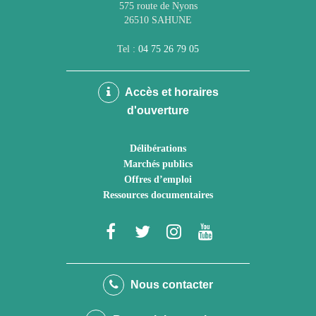
575 route de Nyons
26510 SAHUNE
Tel :
04 75 26 79 05
Accès et horaires
d'ouverture
Délibérations
Marchés publics
Offres d’emploi
Ressources documentaires
Lien
Lien
Lien
Lien
vers
vers
vers
vers
le
le
le
la
Nous contacter
compte
compte
compte
chaîne