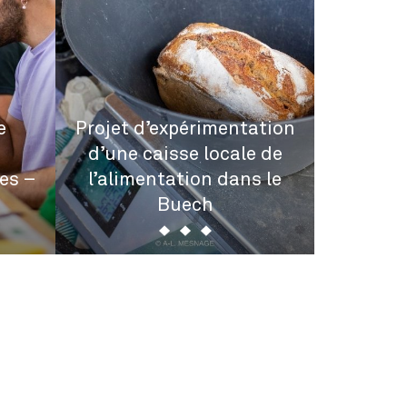
e
Projet d’expérimentation
d’une caisse locale de
Connait
es –
l’alimentation dans le
promouvo
Buech
alim