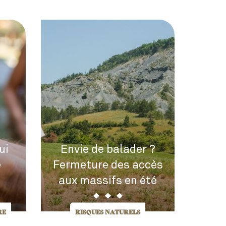
ui
Envie de balader ?
e
Fermeture des accès
aux massifs en été
RE
RISQUES NATURELS