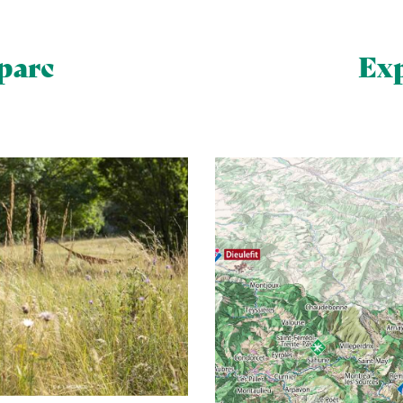
 parc
Exp