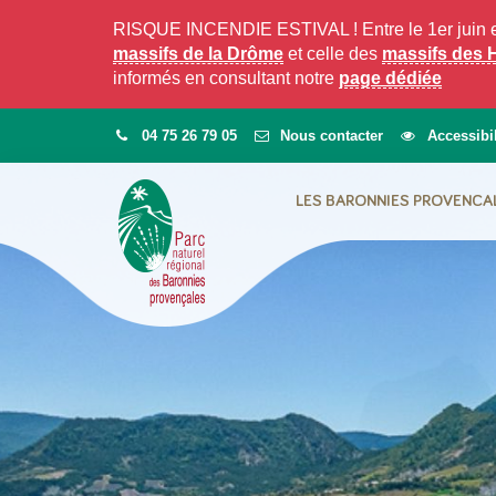
Gestion des traceurs
RISQUE INCENDIE ESTIVAL ! Entre le 1er juin et l
massifs de la Drôme
et celle des
massifs des 
informés en consultant notre
page dédiée
04 75 26 79 05
Nous contacter
Accessibil
LES BARONNIES PROVENCA