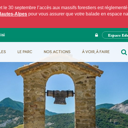
e 30 septembre l’accès aux massifs forestiers est réglementé p
Hautes-Alpes
pour vous assurer que votre balade en espace natu
Espace Ed
ité
LES
LE PARC
NOS ACTIONS
À VOIR, À FAIRE
RE