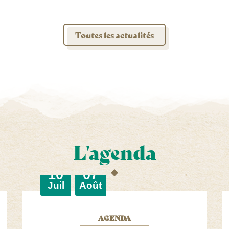
Toutes les actualités
L'agenda
Du
au
10
07
let
Juil
Août
AGENDA