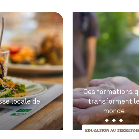
Des formations q
sse locale de
transforment l
n
monde
EDUCATION AU TERRITOI