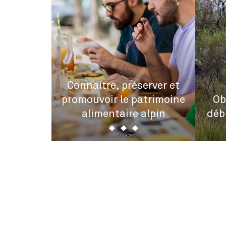
entation
cale de
Connaitre, préserver et
dans le
promouvoir le patrimoine
Ob
alimentaire alpin
déb