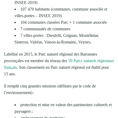
INSEE 2019)
107 470 habitants (communes, commune associée et
villes-portes –
INSEE 2019)
104 communes class
é
es Parc + 1 commune associ
é
e
7 communaut
é
s de communes
7 villes-portes : Dieulefit, Grignan, Mont
é
limar,
Sisteron, Valr
é
as, Vaison-la-Romaine, Veynes.
Labélisé en 2015, le Parc naturel régional des Baronnies
provençales est membre du réseau des
59 Parcs naturels régionaux
français
. Son classement en Parc naturel régional est établi pour
15 ans.
Il
remplit cinq grandes missions (définies par le code de
l’environnement) :
protection et mise en valeur des patrimoines culturels et
paysagers ;
aménagement du territoire ;