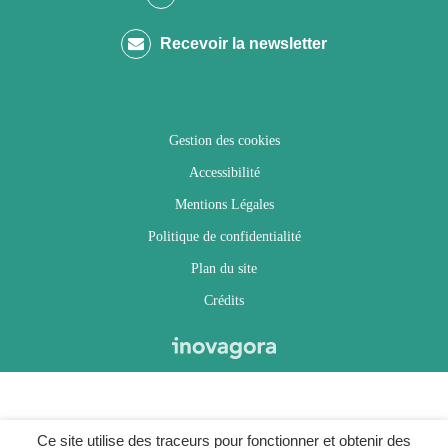
compte
compte
compte
chaîne
Recevoir la newsletter
Facebook
Twitter
Instagram
Youtube
Gestion des cookies
Accessibilité
Mentions Légales
Politique de confidentialité
Plan du site
Crédits
Ce site utilise des traceurs pour fonctionner et obtenir des