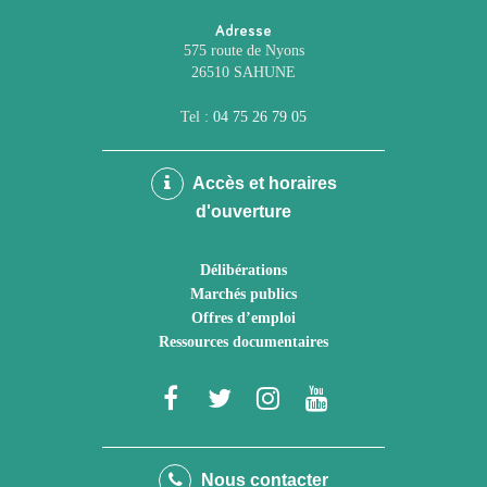
Adresse
575 route de Nyons
26510 SAHUNE
Tel :
04 75 26 79 05
Accès et horaires
d'ouverture
Délibérations
Marchés publics
Offres d’emploi
Ressources documentaires
Lien
Lien
Lien
Lien
vers
vers
vers
vers
le
le
le
la
Nous contacter