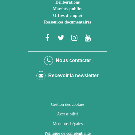
Délibérations
Marchés publics
Offres d’emploi
Ressources documentaires
Lien
Lien
Lien
Lien
vers
vers
vers
vers
le
le
le
la
Nous contacter
compte
compte
compte
chaîne
Recevoir la newsletter
Facebook
Twitter
Instagram
Youtube
Gestion des cookies
Accessibilité
Mentions Légales
Politique de confidentialité