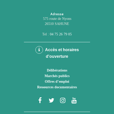
Adresse
575 route de Nyons
26510 SAHUNE
Tel :
04 75 26 79 05
Accès et horaires
d'ouverture
Délibérations
Marchés publics
Offres d’emploi
Ressources documentaires
Lien
Lien
Lien
Lien
vers
vers
vers
vers