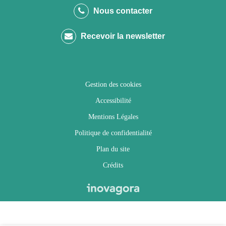
le
le
le
la
Nous contacter
compte
compte
compte
chaîne
Recevoir la newsletter
Facebook
Twitter
Instagram
Youtube
Gestion des cookies
Accessibilité
Mentions Légales
Politique de confidentialité
Plan du site
Crédits