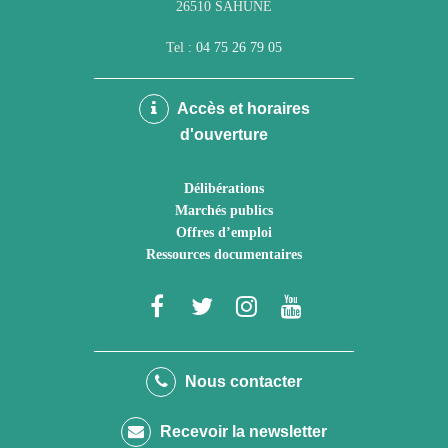
26510 SAHUNE
Tel :
04 75 26 79 05
Accès et horaires
d'ouverture
Délibérations
Marchés publics
Offres d’emploi
Ressources documentaires
Lien
Lien
Lien
Lien
vers
vers
vers
vers
le
le
le
la
Nous contacter
compte
compte
compte
chaîne
Recevoir la newsletter
Facebook
Twitter
Instagram
Youtube