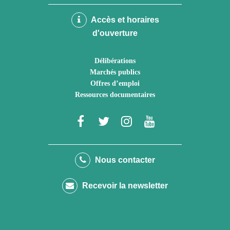
Accès et horaires
d'ouverture
Délibérations
Marchés publics
Offres d’emploi
Ressources documentaires
Lien
Lien
Lien
Lien
vers
vers
vers
vers
le
le
le
la
Nous contacter
compte
compte
compte
chaîne
Recevoir la newsletter
Facebook
Twitter
Instagram
Youtube