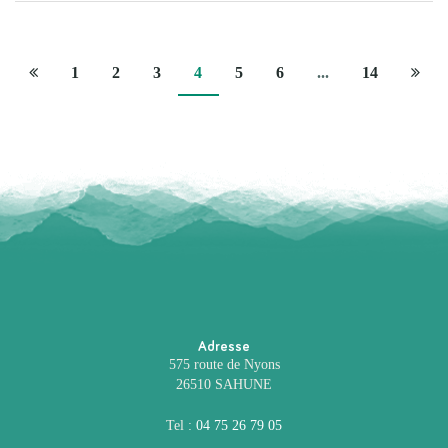
Page
Page
1
2
3
4
5
6
...
14
précédente
suiva
Adresse
575 route de Nyons
26510 SAHUNE
Tel :
04 75 26 79 05