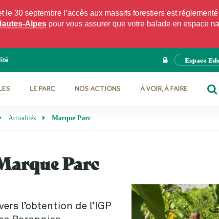
e 30 septembre l’accès aux massifs forestiers est réglementé p
Hautes-Alpes
pour vous assurer que votre balade en espace natu
Espace Ed
ité
LES
LE PARC
NOS ACTIONS
À VOIR, À FAIRE
RE
Actualités
Marque Parc
Marque Parc
vers l’obtention de l’IGP
des Baronnies