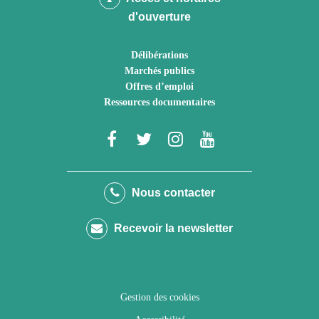
d'ouverture
Délibérations
Marchés publics
Offres d’emploi
Ressources documentaires
Lien
Lien
Lien
Lien
vers
vers
vers
vers
le
le
le
la
Nous contacter
compte
compte
compte
chaîne
Recevoir la newsletter
Facebook
Twitter
Instagram
Youtube
Gestion des cookies