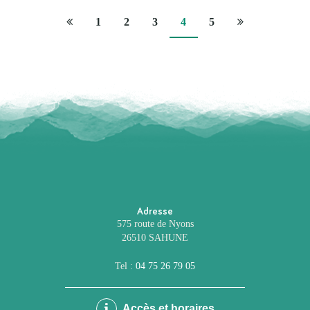
Page
Page
1
2
3
4
5
précédente
suivante
Adresse
575 route de Nyons
26510 SAHUNE
Tel :
04 75 26 79 05
Accès et horaires