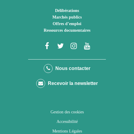
Délibérations
Marchés publics
Offres d’emploi
Ressources documentaires
Lien
Lien
Lien
Lien
vers
vers
vers
vers
le
le
le
la
Nous contacter
compte
compte
compte
chaîne
Recevoir la newsletter
Facebook
Twitter
Instagram
Youtube
Gestion des cookies
Accessibilité
Mentions Légales