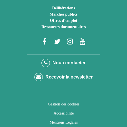
Délibérations
Marchés publics
Offres d’emploi
Ressources documentaires
Lien
Lien
Lien
Lien
vers
vers
vers
vers
le
le
le
la
Nous contacter
compte
compte
compte
chaîne
Recevoir la newsletter
Facebook
Twitter
Instagram
Youtube
Gestion des cookies
Accessibilité
Mentions Légales