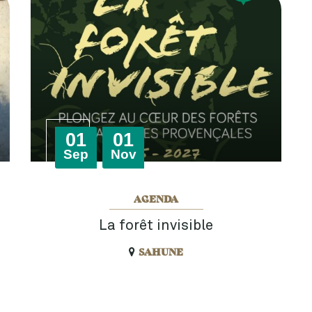
Du
au
01
01
tembre
embre
Sep
Nov
AGENDA
La forêt invisible
SAHUNE