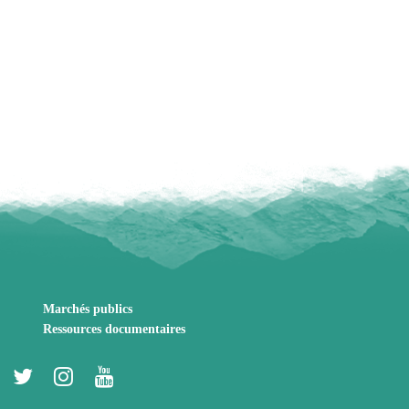
Marchés publics
Ressources documentaires
Lien
Lien
Lien
Lien
vers
vers
vers
vers