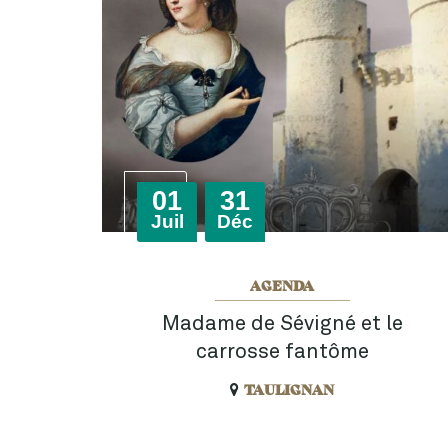
Du
au
01
31
let
embre
Juil
Déc
AGENDA
Madame de Sévigné et le
carrosse fantôme
TAULIGNAN