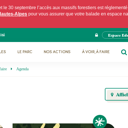
e 30 septembre l’accès aux massifs forestiers est réglementé p
Hautes-Alpes
pour vous assurer que votre balade en espace natu
Espace Ed
ité
LES
LE PARC
NOS ACTIONS
À VOIR, À FAIRE
RE
faire
Agenda
Affic