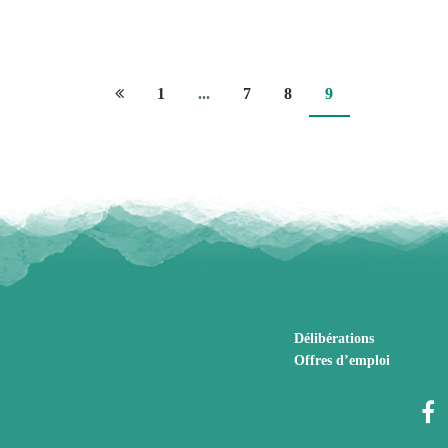
Page
1
...
7
8
9
précédente
Délibérations
Offres d’emploi