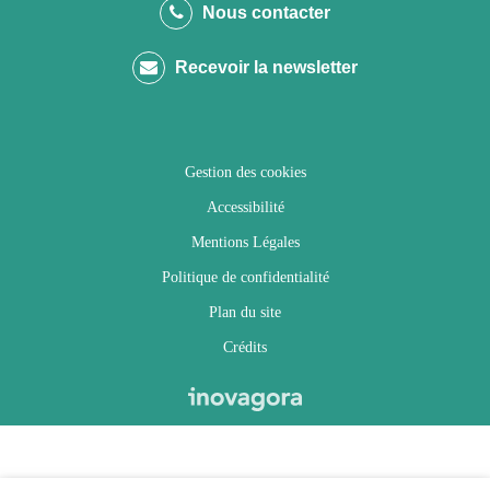
le
le
le
la
Nous contacter
compte
compte
compte
chaîne
Recevoir la newsletter
Facebook
Twitter
Instagram
Youtube
Gestion des cookies
Accessibilité
Mentions Légales
Politique de confidentialité
Plan du site
Crédits