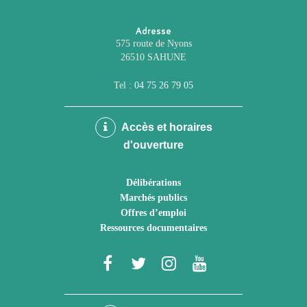
Adresse
575 route de Nyons
26510 SAHUNE
Tel :
04 75 26 79 05
Accès et horaires
d'ouverture
Délibérations
Marchés publics
Offres d’emploi
Ressources documentaires
Lien
Lien
Lien
Lien
vers
vers
vers
vers