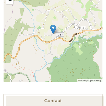
−
Leaflet
|
©
OpenStreetMap
Contact