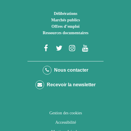
Délibérations
Marchés publics
Offres d’emploi
Ressources documentaires
Lien
Lien
Lien
Lien
vers
vers
vers
vers
le
le
le
la
Nous contacter
compte
compte
compte
chaîne
Recevoir la newsletter
Facebook
Twitter
Instagram
Youtube
Gestion des cookies
Accessibilité