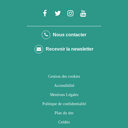
Lien
Lien
Lien
Lien
vers
vers
vers
vers
le
le
le
la
Nous contacter
compte
compte
compte
chaîne
Recevoir la newsletter
Facebook
Twitter
Instagram
Youtube
Gestion des cookies
Accessibilité
Mentions Légales
Politique de confidentialité
Plan du site
Crédits