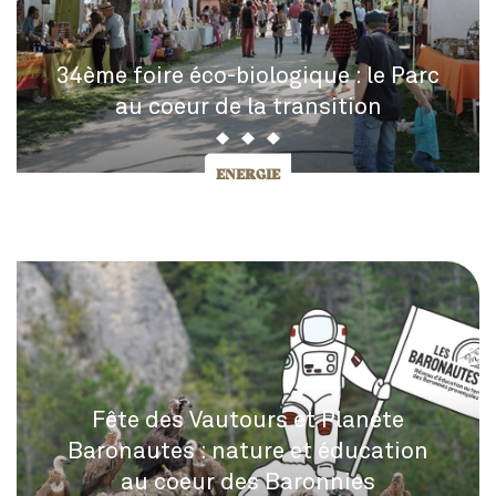
34ème foire éco-biologique : le Parc
au coeur de la transition
ENERGIE
Fête des Vautours et Planète
Baronautes : nature et éducation
au coeur des Baronnies