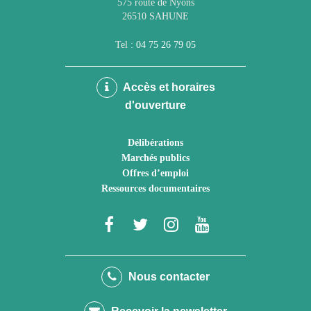
575 route de Nyons
26510 SAHUNE
Tel :
04 75 26 79 05
Accès et horaires
d'ouverture
Délibérations
Marchés publics
Offres d’emploi
Ressources documentaires
Lien
Lien
Lien
Lien
vers
vers
vers
vers
le
le
le
la
Nous contacter
compte
compte
compte
chaîne