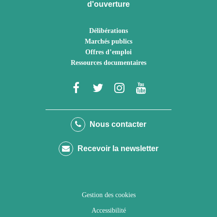
d'ouverture
Délibérations
Marchés publics
Offres d’emploi
Ressources documentaires
Lien
Lien
Lien
Lien
vers
vers
vers
vers
le
le
le
la
Nous contacter
compte
compte
compte
chaîne
Recevoir la newsletter
Facebook
Twitter
Instagram
Youtube
Gestion des cookies
Accessibilité