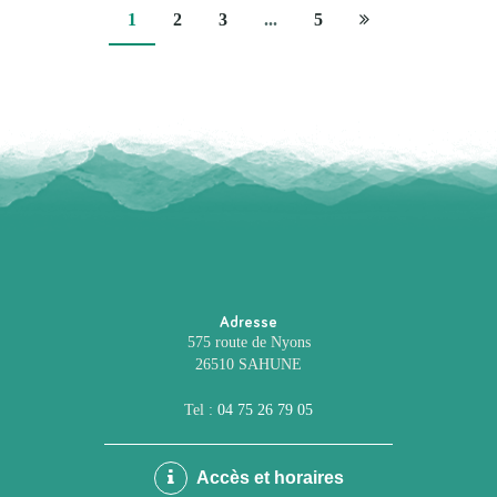
Page
1
2
3
...
5
suivante
Adresse
575 route de Nyons
26510 SAHUNE
Tel :
04 75 26 79 05
Accès et horaires