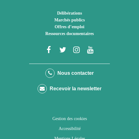
Délibérations
Marchés publics
Offres d’emploi
Ressources documentaires
Lien
Lien
Lien
Lien
vers
vers
vers
vers
le
le
le
la
Nous contacter
compte
compte
compte
chaîne
Recevoir la newsletter
Facebook
Twitter
Instagram
Youtube
Gestion des cookies
Accessibilité
Mentions Légales