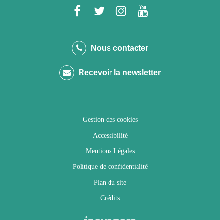
Lien
Lien
Lien
Lien
vers
vers
vers
vers
le
le
le
la
Nous contacter
compte
compte
compte
chaîne
Recevoir la newsletter
Facebook
Twitter
Instagram
Youtube
Gestion des cookies
Accessibilité
Mentions Légales
Politique de confidentialité
Plan du site
Crédits