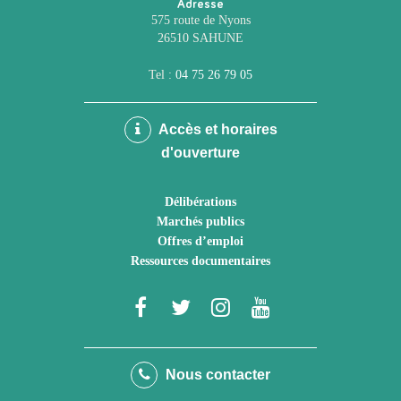
Adresse
575 route de Nyons
26510 SAHUNE
Tel :
04 75 26 79 05
Accès et horaires
d'ouverture
Délibérations
Marchés publics
Offres d’emploi
Ressources documentaires
Lien
Lien
Lien
Lien
vers
vers
vers
vers
le
le
le
la
Nous contacter
compte
compte
compte
chaîne