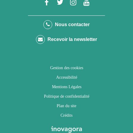
Lien
Lien
Lien
Lien
vers
vers
vers
vers
le
le
le
la
Nous contacter
compte
compte
compte
chaîne
Recevoir la newsletter
Facebook
Twitter
Instagram
Youtube
Gestion des cookies
Accessibilité
Mentions Légales
Politique de confidentialité
Plan du site
Crédits