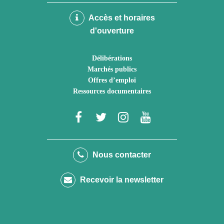
Accès et horaires
d'ouverture
Délibérations
Marchés publics
Offres d’emploi
Ressources documentaires
Lien
Lien
Lien
Lien
vers
vers
vers
vers
le
le
le
la
Nous contacter
compte
compte
compte
chaîne
Recevoir la newsletter
Facebook
Twitter
Instagram
Youtube