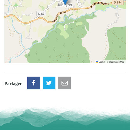
Leaflet
|
©
OpenStreetMap
Partager