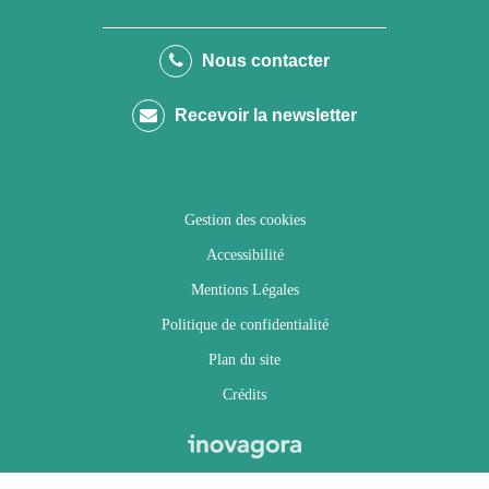
vers
vers
vers
vers
le
le
le
la
Nous contacter
compte
compte
compte
chaîne
Recevoir la newsletter
Facebook
Twitter
Instagram
Youtube
Gestion des cookies
Accessibilité
Mentions Légales
Politique de confidentialité
Plan du site
Crédits