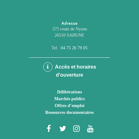
Adresse
575 route de Nyons
26510 SAHUNE
Tel :
04 75 26 79 05
Accès et horaires
d'ouverture
Délibérations
Marchés publics
Offres d’emploi
Ressources documentaires
Lien
Lien
Lien
Lien
vers
vers
vers
vers