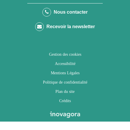
le
le
le
la
Nous contacter
compte
compte
compte
chaîne
Recevoir la newsletter
Facebook
Twitter
Instagram
Youtube
Gestion des cookies
Accessibilité
Mentions Légales
Politique de confidentialité
Plan du site
Crédits