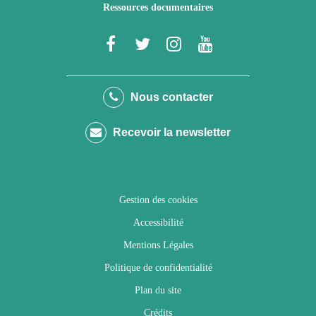
Ressources documentaires
Lien
Lien
Lien
Lien
vers
vers
vers
vers
le
le
le
la
Nous contacter
compte
compte
compte
chaîne
Recevoir la newsletter
Facebook
Twitter
Instagram
Youtube
Gestion des cookies
Accessibilité
Mentions Légales
Politique de confidentialité
Plan du site
Crédits