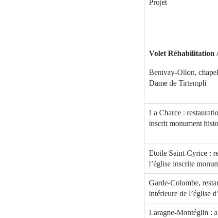
Projet
Volet Réhabilitation
Benivay-Ollon, chapel
Dame de Tirtempli
La Charce : restaurati
inscrit monument hist
Etoile Saint-Cyrice : r
l’église inscrite monu
Garde-Colombe, resta
intérieure de l’église 
Laragne-Montéglin : a