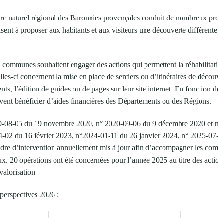
rc naturel régional des Baronnies provençales conduit de nombreux proj
visent à proposer aux habitants et aux visiteurs une découverte différente
 communes souhaitent engager des actions qui permettent la réhabilitat
lles-ci concernent la mise en place de sentiers ou d’itinéraires de découv
s, l’édition de guides ou de pages sur leur site internet. En fonction de
uvent bénéficier d’aides financières des Départements ou des Régions.
20-08-05 du 19 novembre 2020, n° 2020-09-06 du 9 décembre 2020 et 
4-02 du 16 février 2023, n°2024-01-11 du 26 janvier 2024, n° 2025-07
cadre d’intervention annuellement mis à jour afin d’accompagner les c
ux. 20 opérations ont été concernées pour l’année 2025 au titre des actio
 valorisation.
/perspectives 2026 :