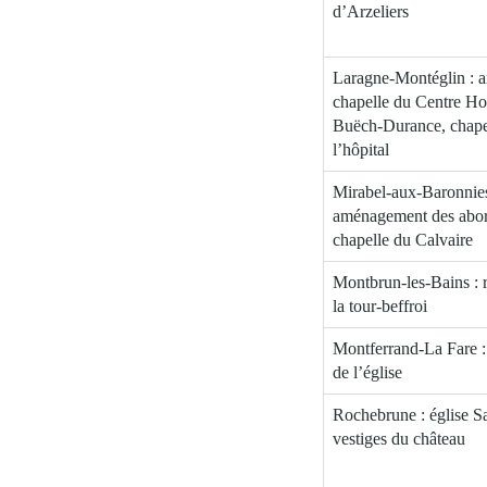
d’Arzeliers
Laragne-Montéglin : 
chapelle du Centre Hos
Buëch-Durance, chape
l’hôpital
Mirabel-aux-Baronnies
aménagement des abor
chapelle du Calvaire
Montbrun-les-Bains : r
la tour-beffroi
Montferrand-La Fare : 
de l’église
Rochebrune : église Sa
vestiges du château