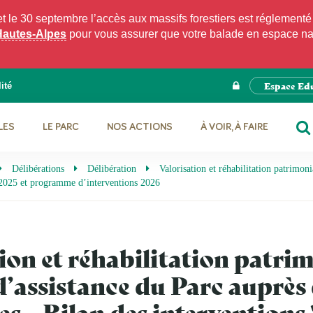
e 30 septembre l’accès aux massifs forestiers est réglementé p
Hautes-Alpes
pour vous assurer que votre balade en espace natu
Espace Ed
ité
LES
LE PARC
NOS ACTIONS
À VOIR, À FAIRE
RE
Délibérations
Délibération
Valorisation et réhabilitation patrimo
 2025 et programme d’interventions 2026
ion et réhabilitation patrim
’assistance du Parc auprès
 – Bilan des interventions 