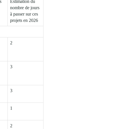
s
Estimation du
nombre de jours
à passer sur ces
projets en 2026
2
3
3
1
2