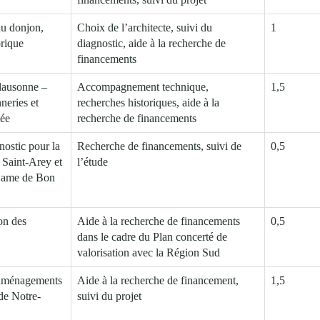
du donjon,
Choix de l’architecte, suivi du
1
orique
diagnostic, aide à la recherche de
financements
lausonne –
Accompagnement technique,
1,5
neries et
recherches historiques, aide à la
ée
recherche de financements
nostic pour la
Recherche de financements, suivi de
0,5
e Saint-Arey et
l’étude
-Dame de Bon
on des
Aide à la recherche de financements
0,5
dans le cadre du Plan concerté de
valorisation avec la Région Sud
aménagements
Aide à la recherche de financement,
1,5
 de Notre-
suivi du projet