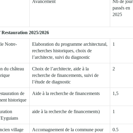
Avancement
Nb de jour
passés en
2025
 / Restauration 2025/2026
le Notre-
Elaboration du programme architectural,
1
recherches historiques, choix de
l’architecte, suivi du diagnostic
on du château
Choix de l’architecte, aide à la
2
orique
recherche de financements, suivi de
l’étude de diagnostic
estauration de
Aide à la recherche de financements
1,5
ment historique
uration
aide à la recherche de financements)
1
d’Eyguians
ncien village
Accomagnement de la commune pour
0.5