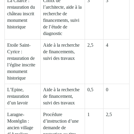
La Charce :
Choix de
3
3
restauration du
l’architecte, aide à la
château inscrit
recherche de
monument
financements, suivi
historique
de l’étude de
diagnostic
Etoile Saint-
Aide à la recherche
2,5
4
Cyrice :
de financements,
restauration de
suivi des travaux
l’église inscrite
monument
historique
L’Epine,
Aide à la recherche
0,5
0
restauration
de financement,
d’un lavoir
suivi des travaux
Laragne-
Procédure
1
2,5
Montéglin :
d’instruction d’une
ancien village
demande de