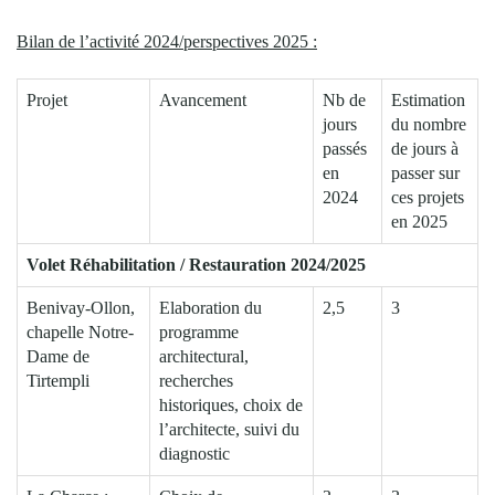
Bilan de l’activité 2024/perspectives 2025 :
Projet
Avancement
Nb de
Estimation
jours
du nombre
passés
de jours à
en
passer sur
2024
ces projets
en 2025
Volet Réhabilitation / Restauration 2024/2025
Benivay-Ollon,
Elaboration du
2,5
3
chapelle Notre-
programme
Dame de
architectural,
Tirtempli
recherches
historiques, choix de
l’architecte, suivi du
diagnostic