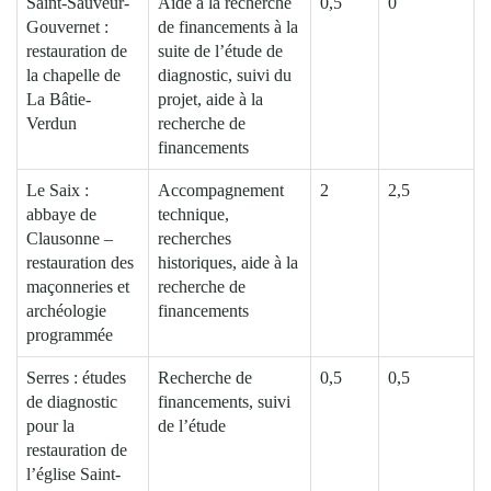
Saint-Sauveur-
Aide à la recherche
0,5
0
Gouvernet :
de financements à la
restauration de
suite de l’étude de
la chapelle de
diagnostic, suivi du
La Bâtie-
projet, aide à la
Verdun
recherche de
financements
Le Saix :
Accompagnement
2
2,5
abbaye de
technique,
Clausonne –
recherches
restauration des
historiques, aide à la
maçonneries et
recherche de
archéologie
financements
programmée
Serres : études
Recherche de
0,5
0,5
de diagnostic
financements, suivi
pour la
de l’étude
restauration de
l’église Saint-