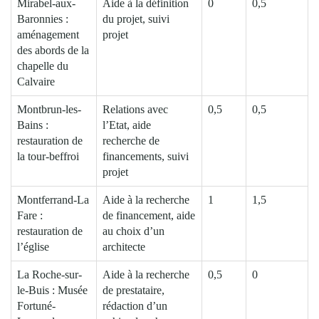
Mirabel-aux-
Aide à la définition
0
0,5
Baronnies :
du projet, suivi
aménagement
projet
des abords de la
chapelle du
Calvaire
Montbrun-les-
Relations avec
0,5
0,5
Bains :
l’Etat, aide
restauration de
recherche de
la tour-beffroi
financements, suivi
projet
Montferrand-La
Aide à la recherche
1
1,5
Fare :
de financement, aide
restauration de
au choix d’un
l’église
architecte
La Roche-sur-
Aide à la recherche
0,5
0
le-Buis : Musée
de prestataire,
Fortuné-
rédaction d’un