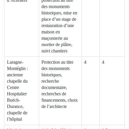
d’Arzeliers
protection au titre
des monuments
historiques, mise en
place d’un stage de
restauration d’une
maison en
maçonnerie au
mortier de plâtre,
suivi chantiers
Laragne-
Protection au titre
4
4
Montéglin :
des monuments
ancienne
historiques,
chapelle du
recherche
Centre
documentaire,
Hospitalier
recherches de
Buëch-
financements, choix
Durance,
de l’architecte
chapelle de
l’hôpital