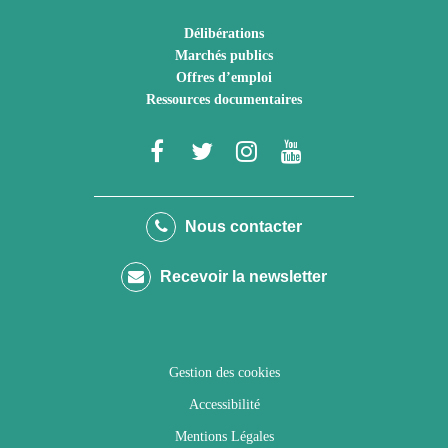
Délibérations
Marchés publics
Offres d’emploi
Ressources documentaires
Lien
Lien
Lien
Lien
vers
vers
vers
vers
le
le
le
la
Nous contacter
compte
compte
compte
chaîne
Recevoir la newsletter
Facebook
Twitter
Instagram
Youtube
Gestion des cookies
Accessibilité
Mentions Légales