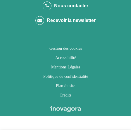
le
le
le
la
Nous contacter
compte
compte
compte
chaîne
Recevoir la newsletter
Facebook
Twitter
Instagram
Youtube
Gestion des cookies
Accessibilité
Mentions Légales
Politique de confidentialité
Plan du site
Crédits