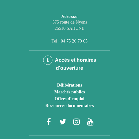
Adresse
575 route de Nyons
26510 SAHUNE
Tel :
04 75 26 79 05
Accès et horaires
d'ouverture
Délibérations
Marchés publics
Offres d’emploi
Ressources documentaires
Lien
Lien
Lien
Lien
vers
vers
vers
vers