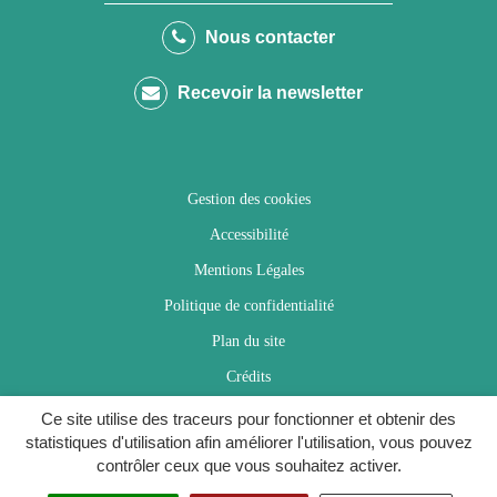
le
le
le
la
Nous contacter
compte
compte
compte
chaîne
Recevoir la newsletter
Facebook
Twitter
Instagram
Youtube
Gestion des cookies
Accessibilité
Mentions Légales
Politique de confidentialité
Plan du site
Crédits
Ce site utilise des traceurs pour fonctionner et obtenir des
statistiques d'utilisation afin améliorer l'utilisation, vous pouvez
contrôler ceux que vous souhaitez activer.