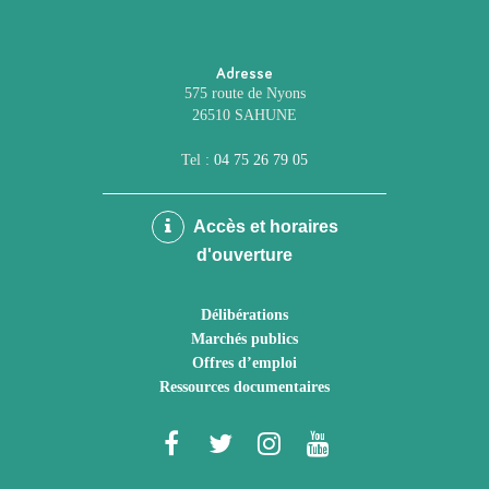
Adresse
575 route de Nyons
26510 SAHUNE
Tel :
04 75 26 79 05
Accès et horaires
d'ouverture
Délibérations
Marchés publics
Offres d’emploi
Ressources documentaires
Lien
Lien
Lien
Lien
vers
vers
vers
vers