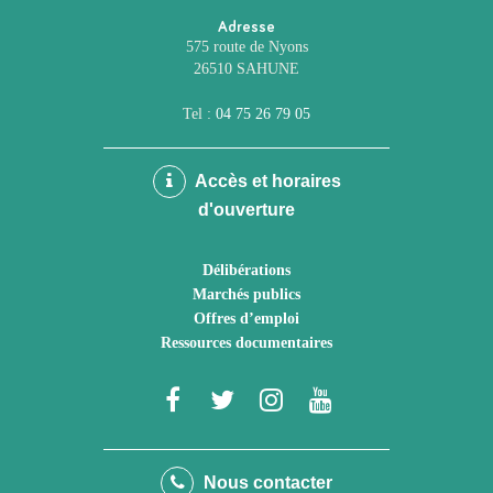
Adresse
575 route de Nyons
26510 SAHUNE
Tel :
04 75 26 79 05
Accès et horaires
d'ouverture
Délibérations
Marchés publics
Offres d’emploi
Ressources documentaires
Lien
Lien
Lien
Lien
vers
vers
vers
vers
le
le
le
la
Nous contacter