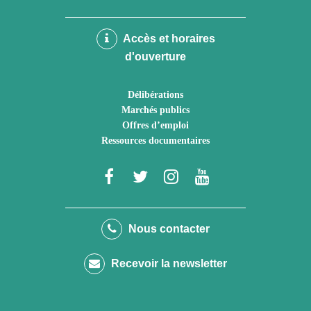
Accès et horaires
d'ouverture
Délibérations
Marchés publics
Offres d’emploi
Ressources documentaires
Lien
Lien
Lien
Lien
vers
vers
vers
vers
le
le
le
la
Nous contacter
compte
compte
compte
chaîne
Recevoir la newsletter
Facebook
Twitter
Instagram
Youtube