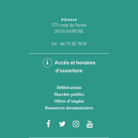
Adresse
575 route de Nyons
26510 SAHUNE
Tel :
04 75 26 79 05
Accès et horaires
d'ouverture
Délibérations
Marchés publics
Offres d’emploi
Ressources documentaires
Lien
Lien
Lien
Lien
vers
vers
vers
vers