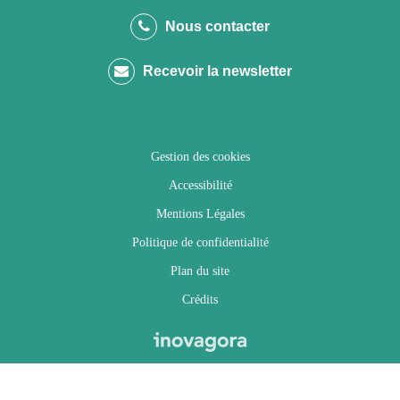
le
le
le
la
Nous contacter
compte
compte
compte
chaîne
Recevoir la newsletter
Facebook
Twitter
Instagram
Youtube
Gestion des cookies
Accessibilité
Mentions Légales
Politique de confidentialité
Plan du site
Crédits