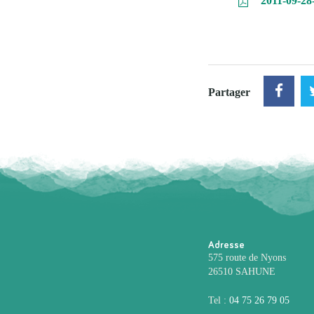
2011-09-28
Partager
Adresse
575 route de Nyons
26510 SAHUNE
Tel :
04 75 26 79 05