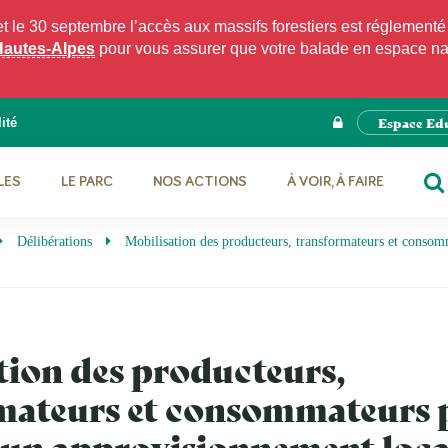
e 30 septembre l’accès aux massifs forestiers est réglementé p
Hautes-Alpes
pour vous assurer que votre balade en espace natu
Espace Ed
ité
LES
LE PARC
NOS ACTIONS
À VOIR, À FAIRE
RE
Délibérations
Mobilisation des producteurs, transformateurs et consom
tion des producteurs,
mateurs et consommateurs 
r un approvisionnement loca