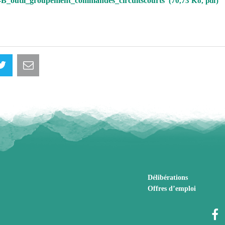
-B_outil_groupement_commandes_circuitscourts
70,73 Ko, pdf
Délibérations
Offres d’emploi