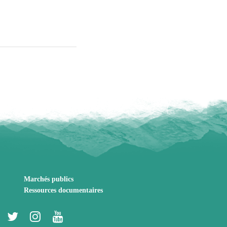
Marchés publics
Ressources documentaires
Lien
Lien
Lien
Lien