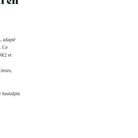
s, adapté
. Ce
DR2 et
cteurs,
e
e hautalpin