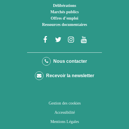
Délibérations
Marchés publics
Offres d’emploi
Ressources documentaires
Lien
Lien
Lien
Lien
vers
vers
vers
vers
le
le
le
la
Nous contacter
compte
compte
compte
chaîne
Recevoir la newsletter
Facebook
Twitter
Instagram
Youtube
Gestion des cookies
Accessibilité
Mentions Légales