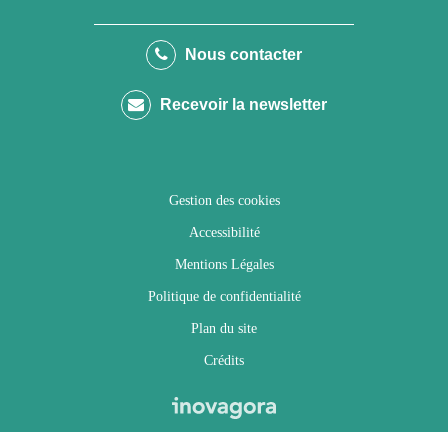
vers
vers
vers
vers
le
le
le
la
Nous contacter
compte
compte
compte
chaîne
Recevoir la newsletter
Facebook
Twitter
Instagram
Youtube
Gestion des cookies
Accessibilité
Mentions Légales
Politique de confidentialité
Plan du site
Crédits