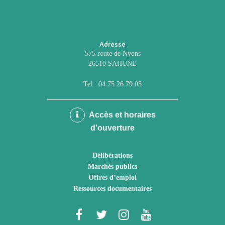
Adresse
575 route de Nyons
26510 SAHUNE
Tel :
04 75 26 79 05
Accès et horaires
d'ouverture
Délibérations
Marchés publics
Offres d’emploi
Ressources documentaires
Lien
Lien
Lien
Lien