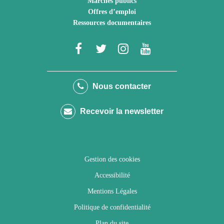
Marchés publics
Offres d’emploi
Ressources documentaires
Lien
Lien
Lien
Lien
vers
vers
vers
vers
le
le
le
la
Nous contacter
compte
compte
compte
chaîne
Recevoir la newsletter
Facebook
Twitter
Instagram
Youtube
Gestion des cookies
Accessibilité
Mentions Légales
Politique de confidentialité
Plan du site