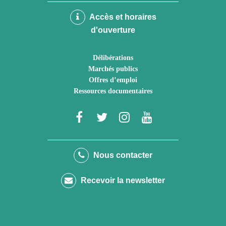
Accès et horaires
d'ouverture
Délibérations
Marchés publics
Offres d’emploi
Ressources documentaires
Lien
Lien
Lien
Lien
vers
vers
vers
vers
le
le
le
la
Nous contacter
compte
compte
compte
chaîne
Recevoir la newsletter
Facebook
Twitter
Instagram
Youtube