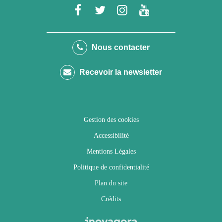
Lien
Lien
Lien
Lien
vers
vers
vers
vers
le
le
le
la
Nous contacter
compte
compte
compte
chaîne
Recevoir la newsletter
Facebook
Twitter
Instagram
Youtube
Gestion des cookies
Accessibilité
Mentions Légales
Politique de confidentialité
Plan du site
Crédits