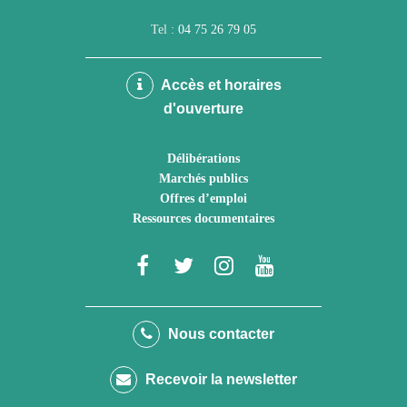
Tel :
04 75 26 79 05
Accès et horaires
d'ouverture
Délibérations
Marchés publics
Offres d’emploi
Ressources documentaires
Lien
Lien
Lien
Lien
vers
vers
vers
vers
le
le
le
la
Nous contacter
compte
compte
compte
chaîne
Recevoir la newsletter
Facebook
Twitter
Instagram
Youtube