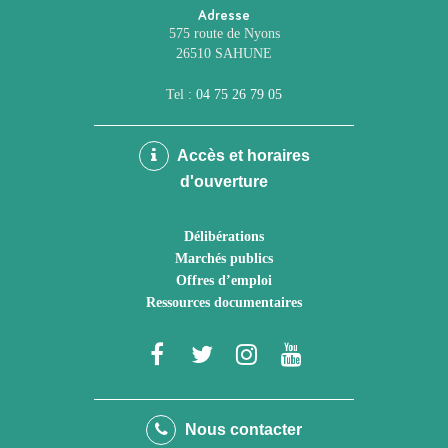
Adresse
575 route de Nyons
26510 SAHUNE
Tel :
04 75 26 79 05
Accès et horaires
d'ouverture
Délibérations
Marchés publics
Offres d’emploi
Ressources documentaires
Lien
Lien
Lien
Lien
vers
vers
vers
vers
le
le
le
la
Nous contacter