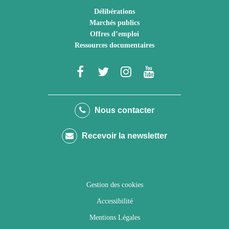
Délibérations
Marchés publics
Offres d’emploi
Ressources documentaires
Lien
Lien
Lien
Lien
vers
vers
vers
vers
le
le
le
la
Nous contacter
compte
compte
compte
chaîne
Recevoir la newsletter
Facebook
Twitter
Instagram
Youtube
Gestion des cookies
Accessibilité
Mentions Légales