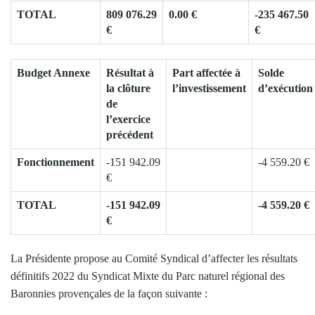
TOTAL
809 076.29
0.00 €
-235 467.50
€
€
Budget Annexe
Résultat à
Part affectée à
Solde
la clôture
l’investissement
d’exécution
de
l’exercice
précédent
Fonctionnement
-151 942.09
-4 559.20 €
€
TOTAL
-151 942.09
-4 559.20 €
€
La Présidente propose au Comité Syndical d’affecter les résultats
définitifs 2022 du Syndicat Mixte du Parc naturel régional des
Baronnies provençales de la façon suivante :