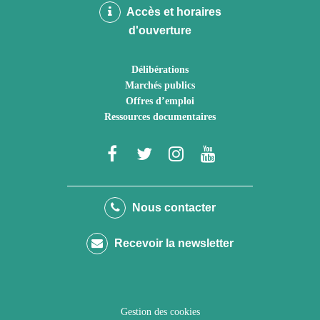
Accès et horaires
d'ouverture
Délibérations
Marchés publics
Offres d’emploi
Ressources documentaires
Lien
Lien
Lien
Lien
vers
vers
vers
vers
le
le
le
la
Nous contacter
compte
compte
compte
chaîne
Recevoir la newsletter
Facebook
Twitter
Instagram
Youtube
Gestion des cookies