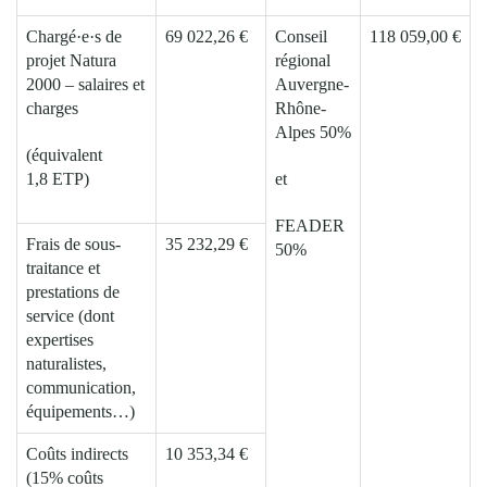
Chargé·e·s de
69 022,26 €
Conseil
118 059,00 €
projet Natura
régional
2000 – salaires et
Auvergne-
charges
Rhône-
Alpes 50%
(équivalent
1,8 ETP)
et
FEADER
Frais de sous-
35 232,29 €
50%
traitance et
prestations de
service (dont
expertises
naturalistes,
communication,
équipements…)
Coûts indirects
10 353,34 €
(15% coûts