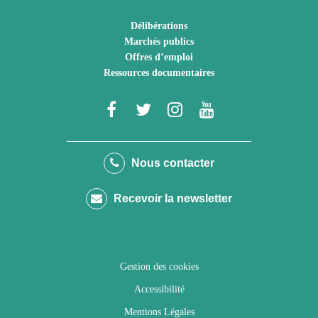
Délibérations
Marchés publics
Offres d’emploi
Ressources documentaires
Lien
Lien
Lien
Lien
vers
vers
vers
vers
le
le
le
la
Nous contacter
compte
compte
compte
chaîne
Recevoir la newsletter
Facebook
Twitter
Instagram
Youtube
Gestion des cookies
Accessibilité
Mentions Légales