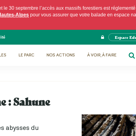
e 30 septembre l’accès aux massifs forestiers est réglementé p
Hautes-Alpes
pour vous assurer que votre balade en espace natu
Espace Ed
ité
LES
LE PARC
NOS ACTIONS
À VOIR, À FAIRE
RE
 :
Sahune
es abysses du