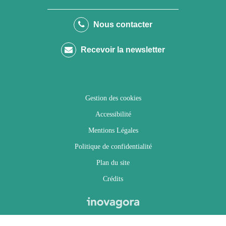
vers
vers
vers
vers
le
le
le
la
Nous contacter
compte
compte
compte
chaîne
Recevoir la newsletter
Facebook
Twitter
Instagram
Youtube
Gestion des cookies
Accessibilité
Mentions Légales
Politique de confidentialité
Plan du site
Crédits