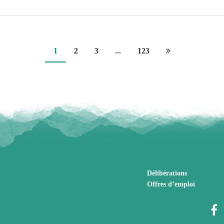
Page
1
2
3
...
123
suivante
Délibérations
Offres d’emploi