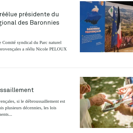
réélue présidente du
gional des Baronnies
e Comité syndical du Parc naturel
 provençales a réélu Nicole PELOUX
ssaillement
nçales, si le débroussaillement est
s plusieurs décennies, les lois
ents...