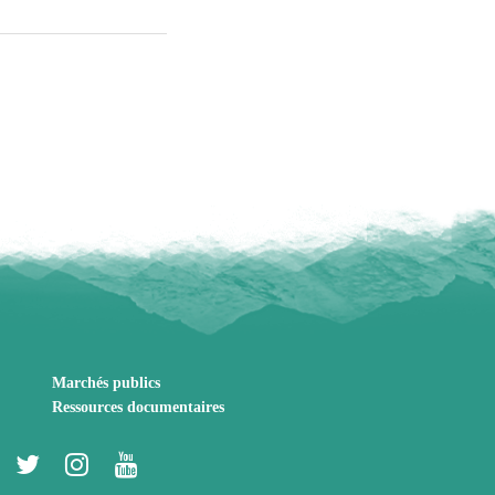
Marchés publics
Ressources documentaires
Lien
Lien
Lien
Lien