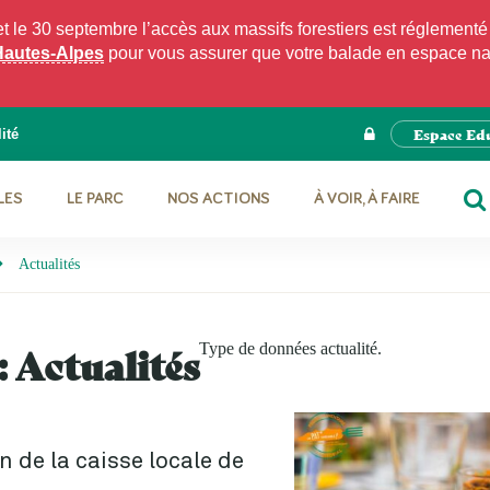
e 30 septembre l’accès aux massifs forestiers est réglementé p
Hautes-Alpes
pour vous assurer que votre balade en espace natu
Espace Ed
ité
LES
LE PARC
NOS ACTIONS
À VOIR, À FAIRE
RE
Actualités
:
Actualités
Type de données actualité.
 de la caisse locale de