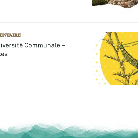
ENTAIRE
odiversité Communale –
xes