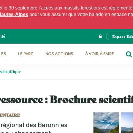
e 30 septembre l’accès aux massifs forestiers est réglementé p
Hautes-Alpes
pour vous assurer que votre balade en espace natu
Espace Ed
ité
LES
LE PARC
NOS ACTIONS
À VOIR, À FAIRE
RE
scientifique
essource :
Brochure scienti
ENTAIRE
 régional des Baronnies
ce au changement